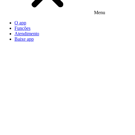
Menu
O app
Funções
Atendimento
Baixe app